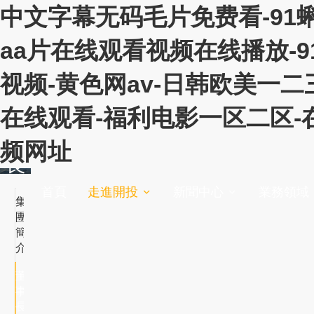
中文字幕无码毛片免费看-91
aa片在线观看视频在线播放-
视频-黄色网av-日韩欧美一
董
在线观看-福利电影一区二区-
事
频网址
長
致
首頁
走進開投
新聞中心
業務領域


集
辭
團
簡
ChairmanS/Address
介
董
事
長