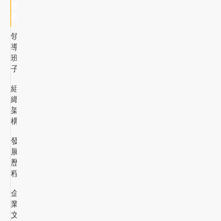
致
辭
領
導
班
子
組
織
架
構
發
展
歷
程
企
業
文